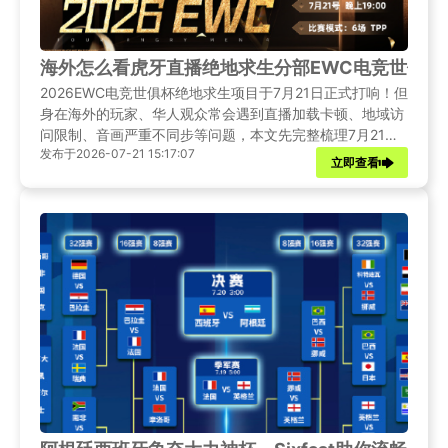
海外怎么看虎牙直播绝地求生分部EWC电竞世俱杯
2026EWC电竞世俱杯绝地求生项目于7月21日正式打响！但
身在海外的玩家、华人观众常会遇到直播加载卡顿、地域访
问限制、音画严重不同步等问题，本文先完整梳理7月21日
发布于2026-07-21 15:17:07
小组赛首日完整赛程、参赛队伍与赛制看点，再针对海外用
立即查看
户提供稳定观看方案，推荐Sixfast加速器，手把手教大家低
延迟高清收看虎牙EWC绝地求生全程直播。