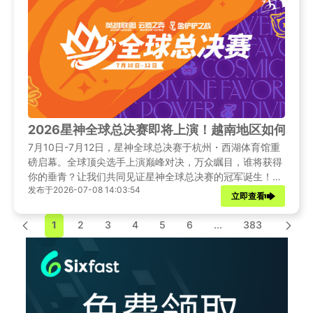
2026星神全球总决赛即将上演！越南地区如何解
7月10日-7月12日，星神全球总决赛于杭州・西湖体育馆重
磅启幕。全球顶尖选手上演巅峰对决，万众瞩目，谁将获得
你的垂青？让我们共同见证星神全球总决赛的冠军诞生！身
发布于2026-07-08 14:03:54
在越南的玩家想同步收看国内高清中文解说直播时，频繁出
立即查看
现加载黑屏、区域限制、画面卡顿延迟等问题该如何解决
呢？
1
2
3
4
5
6
...
383