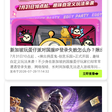
新加坡玩蛋仔派对国服IP登录失败怎么办？揪出捣蛋
7月31日10点起，<揪出捣蛋鬼-创意乐园>正式开园，趣味
自定义玩法来袭！不少身在新加坡的国服蛋仔玩家们却常常
遭遇登录失败、网络报错、长时间加载无法进入游戏等问
发布于2026-07-29 11:14:32
题。本文将提供简单有效的解决办法，助你在海外也能畅玩
立即查看
蛋仔派对。