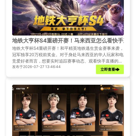
地铁大亨杯S4重磅开赛！马来西亚怎么看快手直播
地铁大亨杯S4重磅开赛！和平精英地铁逃生赏金赛事来袭，
冠军独享20万税前奖金。对于身处马来西亚的华人玩家和电
竞爱好者而言，想要实时追踪赛事动态、观看快手直播的高
发布于2026-07-27 13:46:44
清赛事转播，却常常面临网络延迟高、画面卡顿、直播加载
立即查看
缓慢等困扰。本文将为你带来地铁大亨杯S4的最新赛事资
讯，并提供多种实用的网络优化方案。