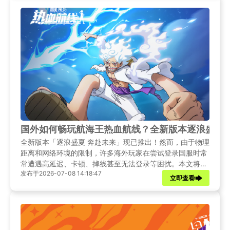
国外如何畅玩航海王热血航线？全新版本逐浪盛夏
全新版本「逐浪盛夏 奔赴未来」现已推出！然而，由于物理
距离和网络环境的限制，许多海外玩家在尝试登录国服时常
常遭遇高延迟、卡顿、掉线甚至无法登录等困扰。本文将为
发布于2026-07-08 14:18:47
大家带来新版本的全面资讯解读，并提供多种实用的网络优
立即查看
化方案，助你告别网络烦恼，在这个盛夏与未来岛佐罗一同
奔赴伟大航路！