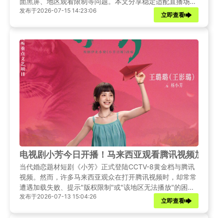
面黑屏、地区观看限制等问题。本文分享稳定适配直播场景
发布于2026-07-15 14:23:06
的Sixfast使用方法，让海外玩家同步收看高清中文解说，不
立即查看
错过每一场巅峰对抗。
电视剧小芳今日开播！马来西亚观看腾讯视频加载
当代婚恋题材短剧《小芳》正式登陆CCTV-8黄金档与腾讯
视频。然而，许多马来西亚观众在打开腾讯视频时，却常常
遭遇加载失败、提示"版权限制"或"该地区无法播放"的困
发布于2026-07-13 15:04:26
境。本文将为您梳理《小芳》的开播资讯，并提供切实可行
立即查看
的解决方案，助您顺利追剧。