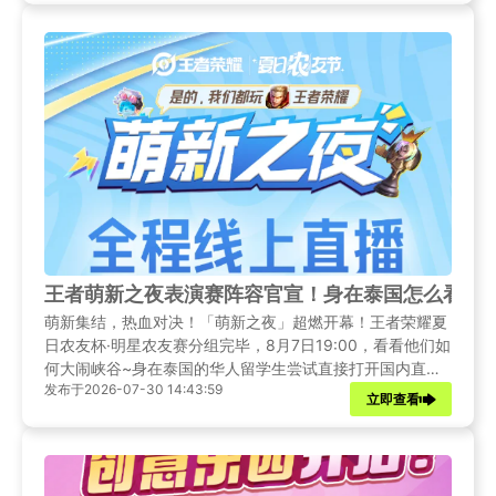
王者萌新之夜表演赛阵容官宣！身在泰国怎么看王
萌新集结，热血对决！「萌新之夜」超燃开幕！王者荣耀夏
日农友杯·明星农友赛分组完毕，8月7日19:00，看看他们如
何大闹峡谷~身在泰国的华人留学生尝试直接打开国内直播
发布于2026-07-30 14:43:59
平台观看时，常常遭遇画面加载缓慢、直播卡顿、无法进入
立即查看
直播间等问题。本文将给出详细的解决办法，助你顺利同步
收看本次线上直播，不错过峡谷趣味交锋。