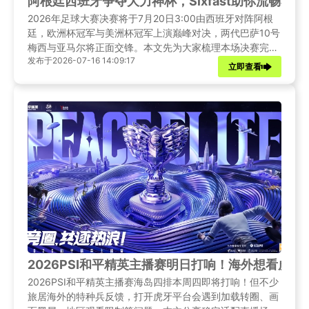
阿根廷西班牙争夺大力神杯，Sixfast助你流畅看
2026年足球大赛决赛将于7月20日3:00由西班牙对阵阿根
廷，欧洲杯冠军与美洲杯冠军上演巅峰对决，两代巴萨10号
梅西与亚马尔将正面交锋。本文先为大家梳理本场决赛完整
发布于2026-07-16 14:09:17
赛事资讯，再整理多类网络优化方案，分享Sixfast实用加速
立即查看
教程，助力海外华人球迷也能全程无阻碍、高清流畅看央视
频中文解说完整场巅峰对决。
2026PSI和平精英主播赛明日打响！海外想看虎
2026PSI和平精英主播赛海岛四排本周四即将打响！但不少
旅居海外的特种兵反馈，打开虎牙平台会遇到加载转圈、画