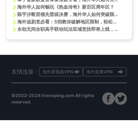
海外华人如何畅玩《热血传奇》新百区周年区？
陈芋汐断层领先晋级决赛，海外华人如何突破限制观看全运会精彩赛事
海外追剧党必看：5招教你破解地区限制，轻松追《日掛中天》等热播剧
永劫无间全职高手联动玩法双域竞技即将上线，日本玩永劫无间怎么选加速器？
友情连接：
海外看视频VPN
海外直播VPN
©2022-2024 livenoping.com All rights
reserved.