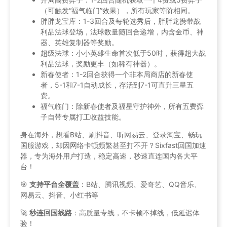
（可触发“福气临门”效果），所有玩家等阶相同。
胖胖龙宝库：1-3回合及每轮选秀后，胖胖龙携带战
利品法球登场，法球数量随回合递增，内含金币、神
器、英雄复制器等奖励。
超级法球：小小英雄生命首次低于50时，获得超大战
利品法球，奖励更丰（如稀有神器）。
新春使者：1-2回合获得一个非本局商店的新春使
者，5-1和7-1自动成长，存活到7-1可直升三星五
费。
福气临门：除新春使者及福星守护神外，所有五费弈
子自带专属打工收益技能。
身在海外，想看B站、刷抖音、听网易云、登录淘宝、畅玩
国服游戏，却因网络卡顿频繁甚至打不开？Sixfast回国加速
器，专为海外用户打造，稳定高速，秒速直连国内各大平
台！
🎯
支持平台全覆盖
：B站、腾讯视频、爱奇艺、QQ音乐、
网易云、抖音、小红书等
🚀
秒连回国线路
：高质量专线，不卡顿不掉线，低延迟体
验！