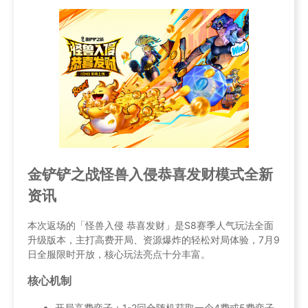
金铲铲之战怪兽入侵恭喜发财模式全新
资讯
本次返场的「怪兽入侵 恭喜发财」是S8赛季人气玩法全面
升级版本，主打高费开局、资源爆炸的轻松对局体验，7月9
日全服限时开放，核心玩法亮点十分丰富。
核心机制
开局高费弈子：1-2回合随机获取一个4费或5费弈子