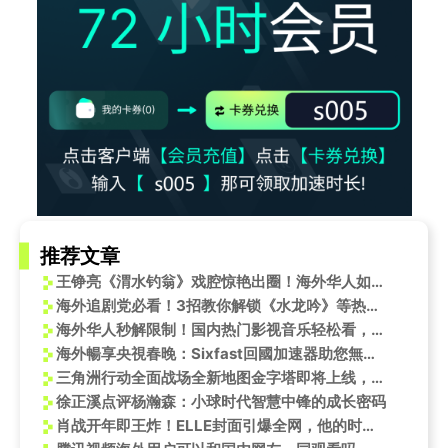
推荐文章
王铮亮《渭水钓翁》戏腔惊艳出圈！海外华人如何解锁完整版？
海外追剧党必看！3招教你解锁《水龙吟》等热播剧限制
海外华人秒解限制！国内热门影视音乐轻松看，WTT乒乓球赛直播不再卡顿
海外暢享央視春晚：Sixfast回國加速器助您無界限觀看
三角洲行动全面战场全新地图金字塔即将上线，东南亚地区玩三角洲行动游戏闪退怎么办？
徐正溪点评杨瀚森：小球时代智慧中锋的成长密码
肖战开年即王炸！ELLE封面引爆全网，他的时尚进阶之路有何秘诀？