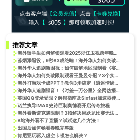
推荐文章
海外留学生如何解锁观看2025浙江卫视跨年晚会？
苏炳添退役，9秒83成绝响！海外华人如何突破限制，重温亚洲飞人巅峰时刻？
海外华人追剧新困扰：如何破解地区限制看《宴遇永安》等热门国产剧
海外华人如何突破限制观看王曼昱夺冠？3个实用技巧解决地区封锁
海外打游戏卡成PPT？教你3步搞定《逍遥情缘》宠物护符赐福，延迟再高也不怕
海外华人追剧福音！《时差一万公里》全网热播，罗晋任素汐演绎动人亲情，附超实用跨区观看指南
英国QQ登录受限？解锁指南及Sixfast加速器使用方法
诺兰执导IMAX史诗巨制奥德赛开启传奇旅程
海外看斯诺克遇限制？3招解决周跃龙比赛无法播放问题
B站海外看不了直播？试试这几个方法！
出国后如何畅看春晚完整版
肯尼亚玩驱入虚空卡顿怎么解决？