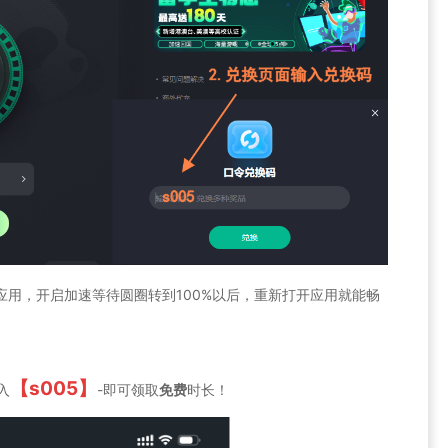
速的应用，开启加速等待圆圈转到100%以后，重新打开应用就能畅
【s005】
入
-即可领取
免费
时长！