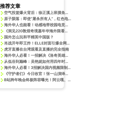
推荐文章
空气投篮爆火背后：徐正溪上班摸鱼引发全网共鸣，揭秘男生集体记忆
原子陨落：即使“屠杀所有人”，红色电话亭也将指引你的命运
海外华人也能看！动感地带校园电竞总决赛今晚开战，这份观赛指南请收好
《洞见220敦煌奇境嘉年华海外限看？实测Sixfast一键解锁国内热门活动！》
国外怎么玩和平精英中国版？
肖战开年即王炸！ELLE封面引爆全网，他的时尚进阶之路有何秘诀？
虎牙直播在台湾观看及直播的完全指南
海外华人必看！一招解决《洛奇英雄传》新版本卡顿问题
从低谷到巅峰：吴艳妮如何用四年时间打磨全运冠军梦
海外华人必看！3招解决国内视频限制，轻松追《欢乐家长群2》
《守护者们》今日收官！张一山演绎战友重逢，海外剧迷如何破解播放限制？
B站跨年晚会终极阵容曝光！阿云嘎、蹲妹、迪士尼梦幻联动，节目单藏满回忆杀