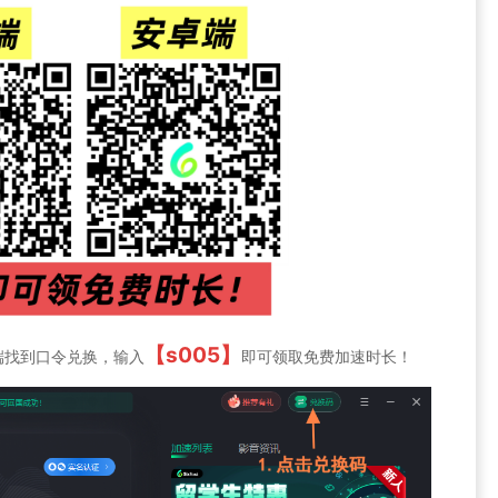
【s005】
端找到口令兑换，输入
即可领取免费加速时长！