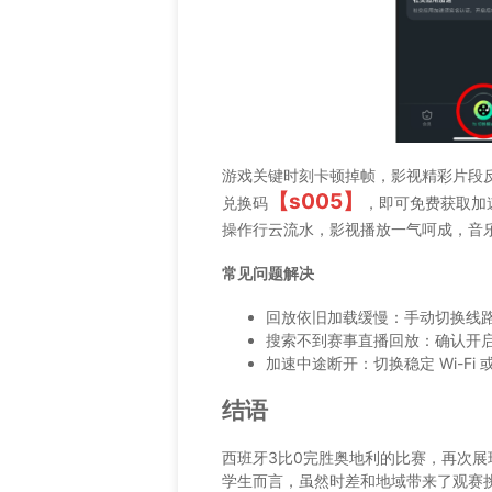
游戏关键时刻卡顿掉帧，影视精彩片段
【s005】
兑换码
，即可免费获取加
操作行云流水，影视播放一气呵成，音
常见问题解决
回放依旧加载缓慢：手动切换线
搜索不到赛事直播回放：确认开
加速中途断开：切换稳定 Wi-F
结语
西班牙3比0完胜奥地利的比赛，再次
学生而言，虽然时差和地域带来了观赛挑战