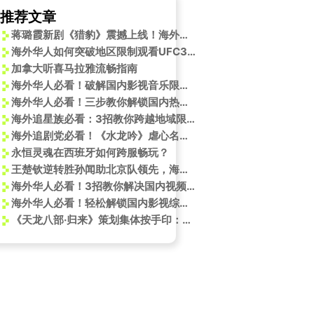
推荐文章
蒋璐霞新剧《猎豹》震撼上线！海外华人如何解锁地区限制追看女兵王硬核表演？
海外华人如何突破地区限制观看UFC322？舍甫琴科备战张伟丽完整解析
加拿大听喜马拉雅流畅指南
海外华人必看！破解国内影视音乐限制，流畅观看十五运会会歌《气势如虹》全攻略
海外华人必看！三步教你解锁国内热门综艺，再也不错过《新的心跳》这样的运动神曲
海外追星族必看：3招教你跨越地域限制，不错过任何一场偶像见面会
海外追剧党必看！《水龙吟》虐心名场面背后的播放难题破解指南
永恒灵魂在西班牙如何跨服畅玩？
王楚钦逆转胜孙闻助北京队领先，海外华人如何突破观赛限制看全运
海外华人必看！3招教你解决国内视频平台地区限制，王曼昱蒯曼女双决赛不错过
海外华人必看！轻松解锁国内影视综艺，明星同款内容随心看
《天龙八部·归来》策划集体按手印：这次玩真的？老玩家看完承诺书直呼内行