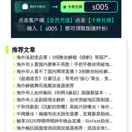
推荐文章
海外追剧党必看！3招教你解锁《猎豹》等国产剧地区限制
海外华人看国内赛事不再愁！手把手教你突破地区限制，王楚钦三线作战精彩不错过
海外华人看不了国内网球直播？3招教你轻松解锁咪咕视频限制
《超感迷宫》引爆泪点：哥哥的“狠心”离去，竟是隐藏最深的守护？海外追剧党如何破解咪咕视频地区限制？
海外解锁腾讯视频加速器推荐
海外华人如何畅玩《剑网3缘起》国服新版本：唐风古韵绘新卷
海外华人追剧困境全解析：如何突破地区限制观看《水龙吟》等热门剧集
于和伟新剧《沉默的荣耀》高能片段曝光！海外追剧党必看破解地区限制攻略
中网爆冷！梅德韦杰夫因伤退赛，亚裔新星勒纳钱挺进决赛对决辛纳
畅享2025哔哩哔哩跨年晚会直播：Sixfast助你一臂之力
海外畅玩国服游戏回国加速器推荐：逆战未来1月13日上线！