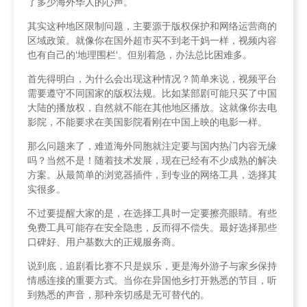
了多少海外华人的心声。
其实这种地区限制问题，主要源于版权保护和网络运营商的
区域政策。就像你在国外超市买不到老干妈一样，视频内容
也有自己的'地理围栏'。但别着急，办法总比困难多。
首先得明白，为什么会出现这种情况？简单来说，视频平台
需要遵守不同国家的版权法规。比如某部剧可能只买了中国
大陆的播放权，自然就不能在其他地区播放。这就像你去电
影院，不能要求在美国影院看刚在中国上映的电影一样。
那么问题来了，难道海外同胞就注定要与国内热门内容无缘
吗？当然不是！随着技术发展，现在已经有不少成熟的解决
方案。从最简单的浏览器插件，到专业的网络工具，选择其
实很多。
不过要提醒大家的是，在选择工具时一定要擦亮眼睛。有些
免费工具可能存在安全隐患，反而得不偿失。最好选择那些
口碑好、用户基数大的正规服务商。
说到底，追剧看比赛不只是娱乐，更是海外游子与家乡保持
情感连接的重要方式。当你在异国他乡打开熟悉的节目，听
到熟悉的声音，那种亲切感是无可替代的。