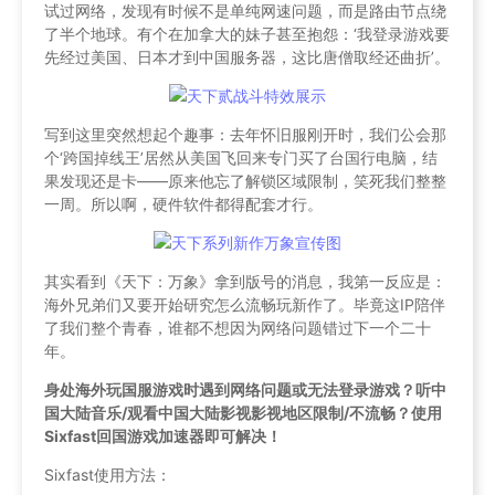
试过网络，发现有时候不是单纯网速问题，而是路由节点绕
了半个地球。有个在加拿大的妹子甚至抱怨：‘我登录游戏要
先经过美国、日本才到中国服务器，这比唐僧取经还曲折’。
写到这里突然想起个趣事：去年怀旧服刚开时，我们公会那
个‘跨国掉线王’居然从美国飞回来专门买了台国行电脑，结
果发现还是卡——原来他忘了解锁区域限制，笑死我们整整
一周。所以啊，硬件软件都得配套才行。
其实看到《天下：万象》拿到版号的消息，我第一反应是：
海外兄弟们又要开始研究怎么流畅玩新作了。毕竟这IP陪伴
了我们整个青春，谁都不想因为网络问题错过下一个二十
年。
身处海外玩国服游戏时遇到网络问题或无法登录游戏？听中
国大陆音乐/观看中国大陆影视影视地区限制/不流畅？使用
Sixfast回国游戏加速器即可解决！
Sixfast使用方法：