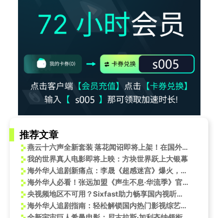
推荐文章
燕云十六声全新套装 落花闻诏即将上架！在国外玩燕云十六声国服无法登录怎么办？
我的世界真人电影即将上映：方块世界跃上大银幕
海外华人追剧新痛点：李晟《超感迷宫》爆火，你却卡在地区限制看不了？
海外华人必看！张远加盟《声生不息·华流季》官宣，这些方法让你不错过精彩舞台
央视频地区不可用？Sixfast助力畅享国内视听盛宴！
海外华人追剧指南：轻松解锁国内热门影视综艺，告别播放限制烦恼
全新宇宙巨人希曼电影：尼古拉斯·加利齐纳领衔主演，2026年震撼上映