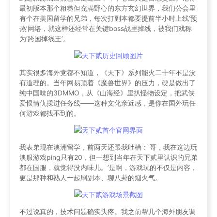
最初版本那个粗糙但充满野心的东方玄幻世界，我们公会里
有个在美国留学的兄弟，每次打副本都要提前半小时上线‘预
热’网络，就这样还经常在关键boss战里掉线，被我们戏称
为‘跨国掉线王’。
其实很多海外党都不知道，《天下》系列能火二十年不是没
有道理的。当年网易顶着《魔兽世界》的压力，硬是做出了
纯中国味的3DMMO，从《山海经》里扒怪物设定，把武侠
爱恨情仇揉进任务线——这种文化亲近感，是你在国外玩任
何游戏都找不到的。
我表弟现在澳洲留学，前两天还跟我吐槽：‘哥，我在这边玩
澳服游戏ping只有20，但一想到当年在天下贰里认识的兄弟
都在国服，就觉得没内味儿。’是啊，游戏玩的不仅是内容，
更是那种和熟人一起刷副本、聊八卦的烟火气。
不过说真的，技术问题确实头疼。我之前帮几个海外朋友调