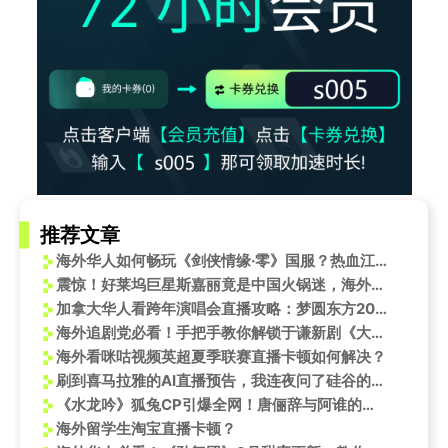
推荐文章
海外华人如何畅玩《剑侠情缘·零》国服？热血江湖兄弟情等你体验
震惊！好莱坞巨星斯嘉丽竟是中国火锅迷，海外华人如何破解地区限制追星？
加拿大华人看跨年演唱会直播攻略：梦圆东方2026东方卫视跨年盛典全阵容集结
海外追剧党必看！手把手教你解锁于谦新剧《大爷与有爱》
海外看咪咕视频英超夏季联赛直播卡顿如何解决？
刷到喜马拉雅的AI直播预告，我连夜问了硅谷的朋友：现在入局，到底晚不晚？
《水龙吟》狐兔CP引爆全网！唐俪辞与阿谁的情感拉扯为何被称'天造地设杀猪盘'？
海外留学生淘宝直播卡顿？