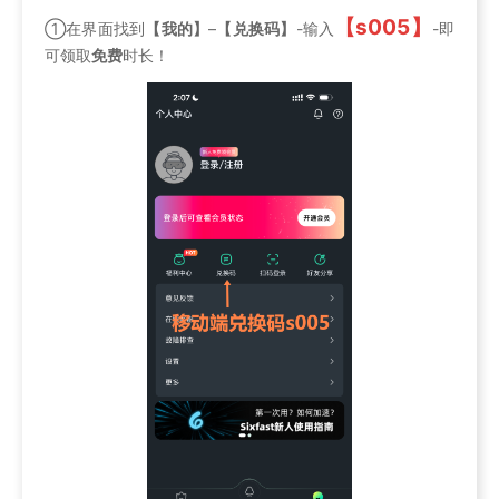
【s005】
①在界面找到
【我的】
–
【兑换码】
-输入
-即
可领取
免费
时长！