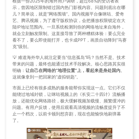
根据一份2025年的海外用户调研，超过68%的受访者表
示，曾因地区限制错过国内热门影视内容。问题到底出在哪
儿？简单说，就是“网络围墙”。国内视频平台像咪咕、爱奇
艺、腾讯视频，为了遵守版权协议，会把播放权限锁定在大
陆IP地址范围内。一旦系统检测到你的网络地址来自海外，
就会立刻触发限制。这直接导致了两种糟糕体验：要么完全
看不了，要么即使能打开，也卡成PPT，画质自动降到“马赛
克”级别。
💡 难道海外华人就注定要当“信息孤岛”吗？当然不是。技术
带来的问题，最终也能通过技术手段解决。核心思路其实很
明确：
让自己在网络的“地理位置”上，看起来是身处国内
。
这就像拿到一把回家的“虚拟钥匙”。
市面上已经有很多成熟的服务能帮你实现这一点。它们不仅
能绕过地域封锁，让咪咕视频上的《长安二十四计》流畅播
放，还能优化网络路径，极大缓解视频加载慢、频繁缓冲的
问题。有用户反馈，使用后观看高清视频的流畅度提升了不
止一个档次，以前卡顿到想弃剧，现在也能愉快地刷弹幕
了。