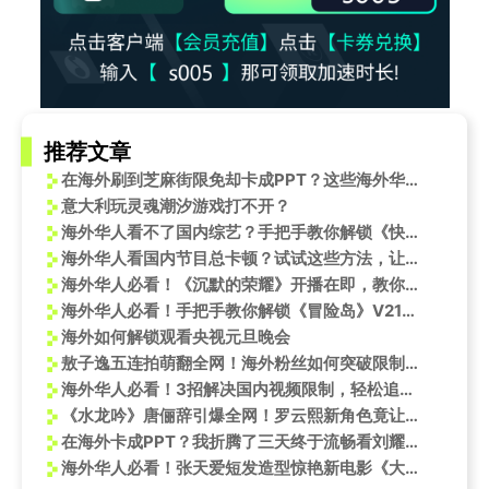
推荐文章
在海外刷到芝麻街限免却卡成PPT？这些海外华人的崩溃瞬间太真实了
意大利玩灵魂潮汐游戏打不开？
海外华人看不了国内综艺？手把手教你解锁《快手夏日游音节》等限定内容
海外华人看国内节目总卡顿？试试这些方法，让你流畅追剧听歌无压力
海外华人必看！《沉默的荣耀》开播在即，教你如何突破地区限制流畅追剧
海外华人必看！手把手教你解锁《冒险岛》V217新版本，告别地区限制卡顿烦恼
海外如何解锁观看央视元旦晚会
敖子逸五连拍萌翻全网！海外粉丝如何突破限制同步追星？
海外华人必看！3招解决国内视频限制，轻松追《星际信使》等优质内容
《水龙吟》唐俪辞引爆全网！罗云熙新角色竟让粉丝疯狂补尾款求同款
在海外卡成PPT？我折腾了三天终于流畅看刘耀文直播，这个方法真香！
海外华人必看！张天爱短发造型惊艳新电影《大白桃》，手把手教你解锁地区限制畅快观影