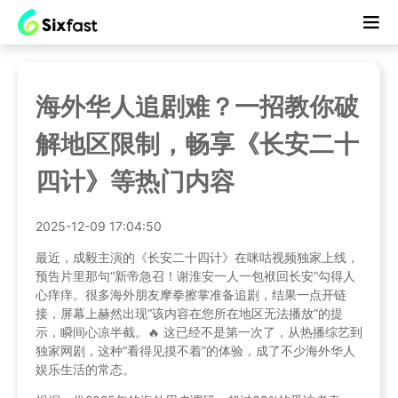
海外华人追剧难？一招教你破
解地区限制，畅享《长安二十
四计》等热门内容
2025-12-09 17:04:50
最近，成毅主演的《长安二十四计》在咪咕视频独家上线，
预告片里那句“新帝急召！谢淮安一人一包袱回长安”勾得人
心痒痒。很多海外朋友摩拳擦掌准备追剧，结果一点开链
接，屏幕上赫然出现“该内容在您所在地区无法播放”的提
示，瞬间心凉半截。🔥 这已经不是第一次了，从热播综艺到
独家网剧，这种“看得见摸不着”的体验，成了不少海外华人
娱乐生活的常态。