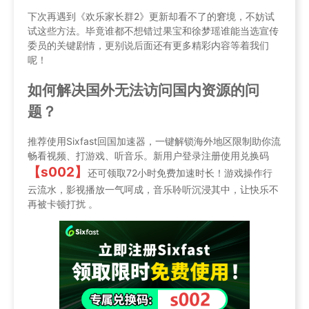
下次再遇到《欢乐家长群2》更新却看不了的窘境，不妨试
试这些方法。毕竟谁都不想错过果宝和徐梦瑶谁能当选宣传
委员的关键剧情，更别说后面还有更多精彩内容等着我们
呢！
如何解决国外无法访问国内资源的问
题？
推荐使用Sixfast回国加速器，一键解锁海外地区限制助你流
畅看视频、打游戏、听音乐。新用户登录注册使用兑换码
【s002】
还可领取72小时免费加速时长！游戏操作行
云流水，影视播放一气呵成，音乐聆听沉浸其中，让快乐不
再被卡顿打扰 。