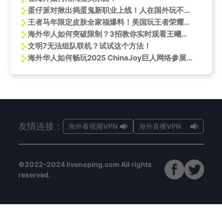
蛋仔派对揪出捣蛋鬼新职业上线！人在国外玩不了蛋仔派对吗？
王者马年限定皮肤全家福爆料！美国玩王者荣耀国服延迟高黑屏闪退怎么办？
海外华人如何突破限制？3招教你实时观看王曦雨vs郭涵煜中网精彩对决
文明7无法组队联机？试试这个方法！
海外华人如何畅玩2025 ChinaJoy巨人网络参展游戏全攻略
友情连接：
海外看视频VPN
海外直播VPN
©2022-2024 livenoping.com All rights
reserved.