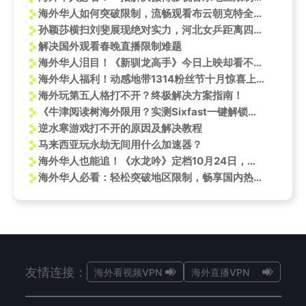
海外华人如何突破限制，流畅观看布云朝克特全运会网球精彩赛事？
孙颖莎横扫刘斐展现绝对实力，河北女乒距离四强仅一步之遥
解决国外观看春晚直播限制难题
海外华人泪目！《新驯龙高手》今日上映却看不了？3招破解地区限制，带你重温童年经典！
海外华人福利！动感地带1314粉丝节十月惊喜上线，原神、LOL手游礼包免费领
海外玩第五人格打不开？终极解决方案指南！
《牛津阅读树海外限用？实测Sixfast一键解锁英语启蒙资源》
逆水寒游戏打不开的原因及解决教程
马来西亚玩永劫无间用什么加速器？
海外华人也能追！《水龙吟》定档10月24日，罗云熙邀你共闯江湖
海外华人必看：轻松突破地区限制，畅享国内热门影视综艺全攻略
友情连接：
海外看视频VPN
海外直播VPN