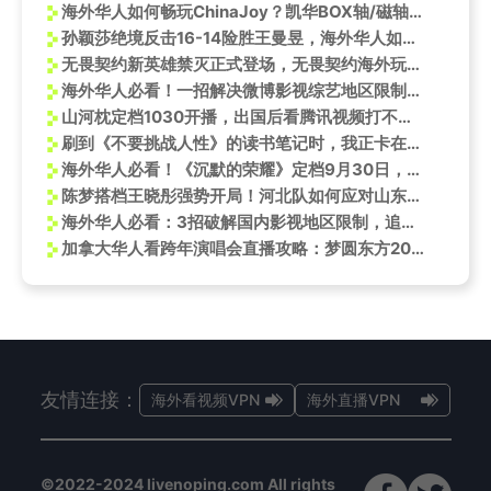
海外华人如何畅玩ChinaJoy？凯华BOX轴/磁轴引爆2025外设盛宴
孙颖莎绝境反击16-14险胜王曼昱，海外华人如何突破地域限制观看精彩赛事
无畏契约新英雄禁灭正式登场，无畏契约海外玩服务器进不去？
海外华人必看！一招解决微博影视综艺地区限制，畅享《天龙八部：归来》不卡顿
山河枕定档1030开播，出国后看腾讯视频打不开无法播放？
刷到《不要挑战人性》的读书笔记时，我正卡在海外看国服剧的转圈加载中——那些戳心句子像在说我
海外华人必看！《沉默的荣耀》定档9月30日，魏晨从翻译官变副官，岛民回旋镖扎回自己身上
陈梦搭档王晓彤强势开局！河北队如何应对山东女团凌厉攻势？
海外华人必看：3招破解国内影视地区限制，追剧不再卡顿！
加拿大华人看跨年演唱会直播攻略：梦圆东方2026东方卫视跨年盛典全阵容集结
友情连接：
海外看视频VPN
海外直播VPN
©2022-2024 livenoping.com All rights