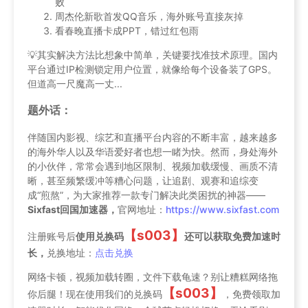
败
周杰伦新歌首发QQ音乐，海外账号直接灰掉
看春晚直播卡成PPT，错过红包雨
💡其实解决方法比想象中简单，关键要找准技术原理。国内
平台通过IP检测锁定用户位置，就像给每个设备装了GPS。
但道高一尺魔高一丈...
题外话：
伴随国内影视、综艺和直播平台内容的不断丰富，越来越多
的海外华人以及华语爱好者也想一睹为快。然而，身处海外
的小伙伴，常常会遇到地区限制、视频加载缓慢、画质不清
晰，甚至频繁缓冲等糟心问题，让追剧、观赛和追综变
成“煎熬”，为大家推荐一款专门解决此类困扰的神器——
Sixfast回国加速器，
官网地址：
https://www.sixfast.com
【s003】
注册账号后
使用兑换码
还可以获取免费加速时
长，
兑换地址：
点击兑换
网络卡顿，视频加载转圈，文件下载龟速？别让糟糕网络拖
【s003】
你后腿！现在使用我们的兑换码
，免费领取加