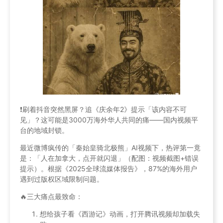
❗️刷着抖音突然黑屏？追《庆余年2》提示「该内容不可
见」？这可能是3000万海外华人共同的痛——国内视频平
台的地域封锁。
最近微博疯传的「秦始皇骑北极熊」AI视频下，热评第一竟
是：「人在加拿大，点开就闪退」（配图：视频截图+错误
提示）。根据《2025全球流媒体报告》，87%的海外用户
遇到过版权区域限制问题。
🔥三大痛点最致命：
想给孩子看《西游记》动画，打开腾讯视频却加载失