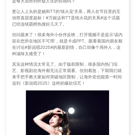
是每天加班到怀疑人生的你我吗？
更让人上头的是她和TT的'续火花'关系，两人在节目里的互
动简直甜度超标！
#万妮达和TT是续火花的关系#
这个话题
已经连续霸榜热搜好几天了。
但问题来了！很多海外小伙伴反映，打开视频不是提示'该内
容在您所在地区不可用'，就是卡成PPT。眼看着国内朋友都
在讨论
#新说唱2025#
的最新剧情，自己却像个局外人，这
种滋味太难受了！
其实这种情况太常见了。由于版权限制，很多国内热门综
艺、影视剧在海外都无法正常观看。但别着急，下期我们就
来手把手教大家如何突破地区限制，让海外党也能第一时间
追到《新说唱2025》这样的爆款综艺！