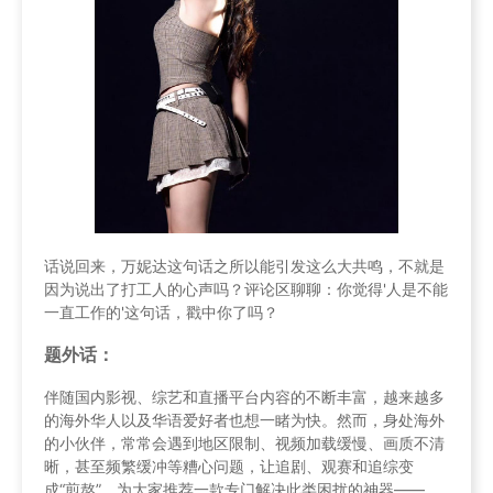
话说回来，万妮达这句话之所以能引发这么大共鸣，不就是
因为说出了打工人的心声吗？评论区聊聊：你觉得'人是不能
一直工作的'这句话，戳中你了吗？
题外话：
伴随国内影视、综艺和直播平台内容的不断丰富，越来越多
的海外华人以及华语爱好者也想一睹为快。然而，身处海外
的小伙伴，常常会遇到地区限制、视频加载缓慢、画质不清
晰，甚至频繁缓冲等糟心问题，让追剧、观赛和追综变
成“煎熬”，为大家推荐一款专门解决此类困扰的神器——