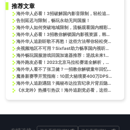
推荐文章
海外华人必看！3招破解国内影音限制，轻松追更《斗破苍穹》有声剧
告别延迟与限制，畅玩永劫无间国服！
海外华人如何突破地域限制，流畅观看国内精彩赛事与文艺表演
海外华人必看！3招教你解锁国内影视资源，韩东君比心名场面轻松追
海外华人追剧听歌不再愁！这些方法帮你轻松突破地区限制看国内节目
央视频地区不可用？Sixfast助力畅享国内视听盛宴！
海外畅玩国服游戏回国加速器推荐：逆战未来1月13日上线！
海外跑友必看！2023北京马拉松赛道全解析，带你穿越千年古都
海外华人看不了张卫健？一招教你解锁童年回忆，告别“地区限制”的烦恼！
魔兽新赛季开荒指南：10层大秘境要400万DPS？这些细节老玩家都未必知道
海外华人追剧遇阻？揭秘布达拉宫纪录片背后隐藏的顶级手工艺密码
《水龙吟》热播引热议！海外追剧党必看，这些方法让你不再错过精彩剧情