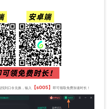
【s005】
端找到口令兑换，输入
即可领取免费加速时长！