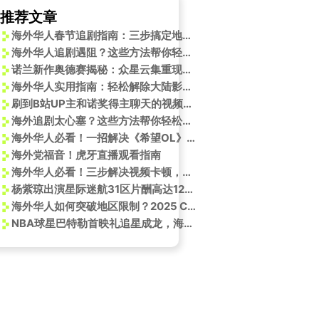
推荐文章
海外华人春节追剧指南：三步搞定地区限制，轻松看遍春节档大片
海外华人追剧遇阻？这些方法帮你轻松突破地区限制观看国内热门节目
诺兰新作奥德赛揭秘：众星云集重现古希腊史诗
海外华人实用指南：轻松解除大陆影视音乐地区限制
刷到B站UP主和诺奖得主聊天的视频，我第一反应是：这届年轻人提问也太敢了！
海外追剧太心塞？这些方法帮你轻松解除地区限制，畅享国内影视资源
海外华人必看！一招解决《希望OL》挖宝玩法卡顿延迟问题
海外党福音！虎牙直播观看指南
海外华人必看！三步解决视频卡顿，轻松追剧无压力
杨紫琼出演星际迷航31区片酬高达1200万美元！揭秘星际联邦神秘组织
海外华人如何突破地区限制？2025 ChinaJoy完美世界参展阵容抢先看
NBA球星巴特勒首映礼追星成龙，海外华人如何解锁《捕风捉影》观看限制？