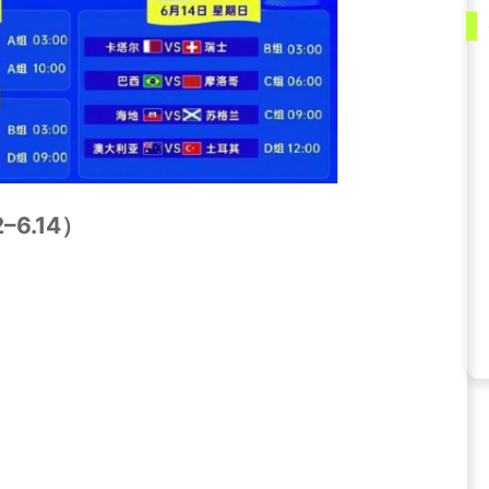
6.14）