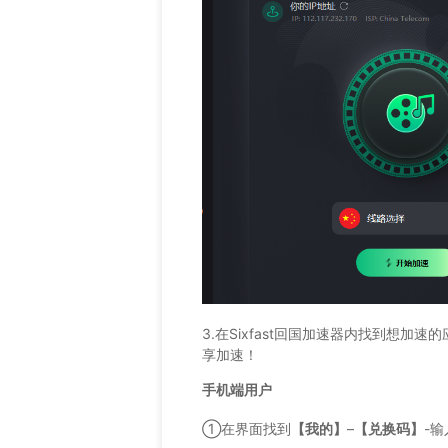
3.在Sixfast回国加速器内找到想加
享加速！
手机端用户
①在界面找到
【我的】
–
【兑换码】
-输