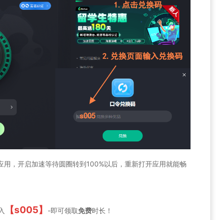
速的应用，开启加速等待圆圈转到100%以后，重新打开应用就能畅
【s005】
入
-即可领取
免费
时长！