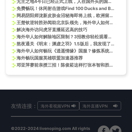
无主之地4今日已经正式上线，人在国外买的国区CDK地区不可用怎么办？
免费畅玩！休闲射击游戏Find 100 Ducks and Blast Them!登陆Steam
网易阴阳师泷新皮肤金沼秘海即将上线，欧洲留学玩网易阴阳师国服加速器推荐
王楚钦逆转胜孙闻助北京队领先，海外华人如何突破观赛限制看全运
解决海外访问虎牙直播延迟高的技巧
海外华人如何解除地区限制？3招教你轻松观看孙颖莎生日祝福视频
熬夜通关《明末：渊虚之羽》1.5版后，我发现了国产魂类游戏的逆袭密码
海外华人如何畅玩《逍遥情缘》国服？修炼系统全解析
海外畅玩国服英雄联盟加速器推荐
邓亚萍赛前亲授三招！陈俊菘这样打张本智和胜率翻倍
友情连接：
海外看视频VPN
海外直播VPN
©2022-2024 livenoping.com All rights