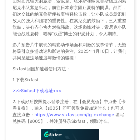
面对如此强大的威胁，索尼克、塔尔斯和纳克鲁斯组成的索
尼克小队紧急出动，前往日本东京阻止夏特的阴谋。然而，
初次交锋的纳克鲁斯便被夏特轻松击败，让小队成员意识到
敌人的强大和团结的重要性。在索尼克的鼓励下，三人重整
旗鼓，决心齐心协力对抗强敌。这场巅峰对决，索尼克小队
能否战胜夏特，粉碎“双蛋”博士的邪恶计划，令人期待。
影片预告片中展现的精彩动作场面和刺激的故事情节，无疑
将吸引众多游戏迷和影迷的关注。2025年1月10日，让我们
共同见证这场速度与激情的碰撞！
Sixfast回国加速器使用方法：
1.下载Sixfast
>>>Sixfast下载地址<<<
2.下载好后按照提示登录注册，在【会员充值】中点击【卡
卷兑换】，输入【s005】即可领取免费加速时长！也可以
直接点击：
https://www.sixfast.com/tg-exchange
填写
兑换码【s005】，并注册登录Sixfast，领取时长。