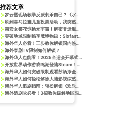
推荐文章
罗云熙现场教学反派刺杀自己？《水龙吟》选簪戏码让陈瑶当场懵圈
刷到喜马拉雅儿童投票活动，我突然想起海外闺蜜的吐槽：孩子追的动画，怎么总卡成PPT？
惠安女簪花惊艳元宇宙！解密非遗服饰背后的海洋文化密码与实用智慧
突破地域限制畅享魔镜物语：Sixfast助您一臂之力
海外华人必看！三步教你解锁国内热门纪录片，江映蓉都在追的《布达拉宫》轻松看
海外泰剧TV限制如何解锁？
海外华人也能看！2025全运会开幕式烟花完整观看指南
开放世界动作游戏鸣潮登陆Steam！开启一段非凡的冒险之旅
海外华人如何突破限制观看苏炳添全运会？这3个方法太实用了！
海外华人如何轻松解除大陆影视综艺地区限制，畅享高清内容
海外华人追剧指南：轻松解锁《欢乐家长群2》等国内热播剧
海外追剧党必看！3招教你破解地区限制，轻松观看《欢乐家长群2》等热门国产剧