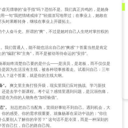
虚无缥缈的“金手指”吗？恐怕不是。我们真正共鸣的，是她身
能用一句“我把情绪戒掉了”轻描淡写地带过；在事业上，她敢在
尽头时果断转身，继续在事业上开疆拓土。
个人奋斗史。所谓的“爽”，不过是她对自己人生绝对掌控权的
了。我们普通人，能不能也活出自己的“爽感”？答案当然是肯定
“编剧”和“主角”，而不是被动等待命运的“安排”。
杨幂始终清楚自己要的是什么——是演员，是老板，而不仅仅是
恰是因为生活没有主线，被各种琐事推着走。试着问自己：三年
的人？这个答案，就是你的主线大纲。
备”。
爽文里主角打怪升级，现实里我们应对挑战、学习新技
，还是去学个新课程、考个证？感情里遇到问题，是沉溺伤痛，
是在为你的人物角色“加经验值”。
态”。
别总把自己当配角，觉得好事轮不到自己。遇到机会，大
。你的感受、你的需求很重要。就像杨幂在采访中说的：“你往
么要别人了解你的辛苦？” 这句话不是冷漠，而是一种深刻的
辛苦自己扛，自己的路自己闯。