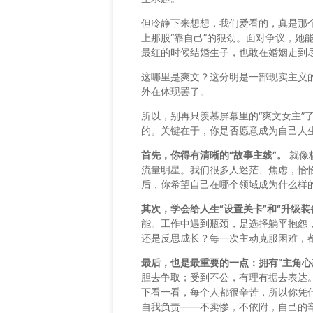
但冷静下来想想，我们爱看的，真是那个
上那股“靠自己”的狠劲。面对争议，她
最红的时候结婚生子，也敢在婚姻走到
这哪里是爽文？这分明是一部现实主义的
外在体现罢了。
所以，别再只羡慕屏幕里的“爽文女主”
的。关键在于，你是否愿意成为自己人生的
首先，你得有清晰的“故事主线”。
就像
流量明星。我们很多人迷茫、焦虑，恰
后，你希望自己在哪个领域成为什么样
其次，学会给人生“设置关卡”和“升级装
能。工作中遇到瓶颈，是选择躺平抱怨
还是反思成长？每一次主动克服困难，都
最后，也是最重要的一点：拥有“主角心
胆去争取；受到不公，有理有据去表达
下看一看，每个人都很辛苦，所以你凭什
自我负责——不卖惨，不依附，自己的