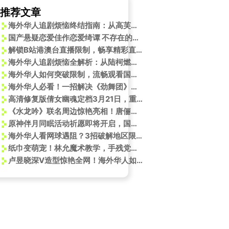
推荐文章
海外华人追剧烦恼终结指南：从高芙感谢中国粉丝看如何突破地区限制
国产悬疑恋爱佳作恋爱绮谭 不存在的真相Switch版5月29日发售
解锁B站港澳台直播限制，畅享精彩直播！
海外华人追剧烦恼全解析：从陆柯燃喊话高芙看如何破解地区限制
海外华人如何突破限制，流畅观看国乒巅峰对决？3个实用技巧分享
海外华人必看！一招解决《劲舞团》等国内音游卡顿问题
高清修复版倩女幽魂定档3月21日，重温经典人鬼情
《水龙吟》联名周边惊艳亮相！唐俪辞手办带你纵游玄侠世界
原神伴月同眠活动祈愿即将开启，国外玩家玩原神国服网络问题如何解决？
海外华人看网球遇阻？3招破解地区限制，轻松追ATP杭州公开赛！
纸巾变萌宠！林允魔术教学，手残党也能轻松get同款惊喜
卢昱晓深V造型惊艳全网！海外华人如何突破限制追星看剧？