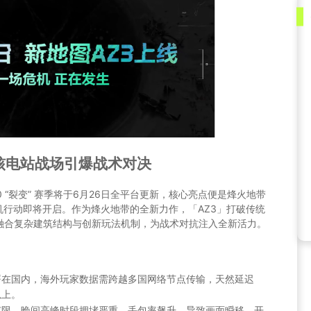
核电站战场引爆战术对决
 “裂变” 赛季将于6月26日全平台更新，核心亮点便是烽火地带
机行动即将开启。作为烽火地带的全新力作，「AZ3」打破传统
融合复杂建筑结构与创新玩法机制，为战术对抗注入全新活力。
署在国内，海外玩家数据需跨越多国网络节点传输，天然延迟
以上。
有限，晚间高峰时段拥堵严重，丢包率飙升，导致画面瞬移、开